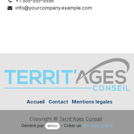
+1 555-555-5556
info@yourcompany.example.com
Accueil
Contact
Mentions légales
Copyright ©
Territ'Ages
Conseil
Généré par
- Créer un
site web gratuit